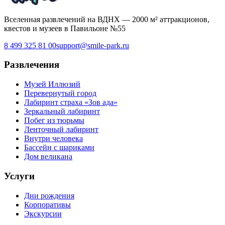
Вселенная развлечений на ВДНХ — 2000 м² аттракционов,
квестов и музеев в Павильоне №55
8 499 325 81 00
support@smile-park.ru
Развлечения
Музей Иллюзий
Перевернутый город
Лабиринт страха «Зов ада»
Зеркальный лабиринт
Побег из тюрьмы
Ленточный лабиринт
Внутри человека
Бассейн с шариками
Дом великана
Услуги
Дни рождения
Корпоративы
Экскурсии